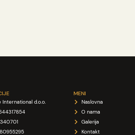
IJE
MENI
 International d.o.o.
Naslovna
1644317854
O nama
4340701
Galerija
080955295
Kontakt